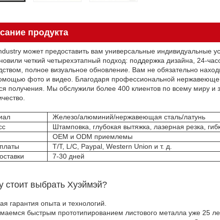
сание продукта
Industry может предоставить вам универсальные индивидуальные ус
новили четкий четырехэтапный подход: поддержка дизайна, 24-ча
дством, полное визуальное обновление. Вам не обязательно наход
помощью фото и видео. Благодаря профессиональной нержавеющей 
ся получения. Мы обслужили более 400 клиентов по всему миру и 
ичество.
иал
Железо/алюминий/нержавеющая сталь/латунь
сс
Штамповка, глубокая вытяжка, лазерная резка, гибка
OEM и ODM приемлемы
оплаты
T/T, L/C, Paypal, Western Union и т. д.
оставки
7-30 дней
у стоит выбрать Хуэймэй?
ая гарантия опыта и технологий.
маемся быстрым прототипированием листового металла уже 25 л