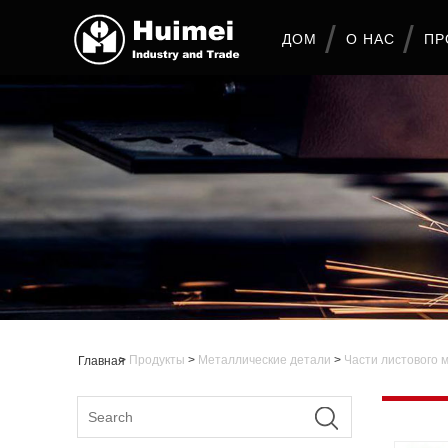
ДОМ
О НАС
ПР
>
Продукты
>
Металлические детали
>
Части листового 
Главная