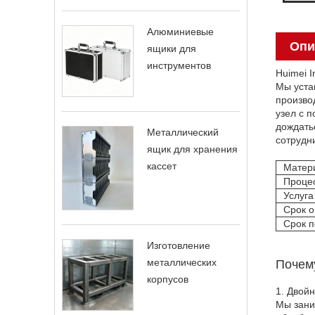
Алюминиевые
Опи
ящики для
инструментов
Huimei 
Мы уста
произво
узел с 
дождать
Металлический
сотрудн
ящик для хранения
кассет
Матер
Проце
Услуга
Срок 
Срок п
Изготовление
металлических
Почем
корпусов
1. Двойн
Мы зани