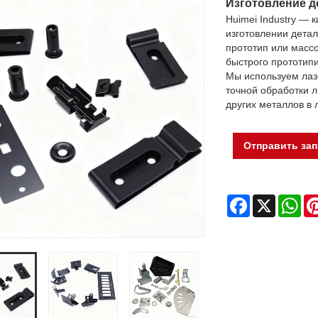
Изготовление д
Huimei Industry — 
изготовлении детал
прототип или массо
быстрого прототипи
Мы используем лазе
точной обработки 
других металлов в 
Отправить за
Facebook
X
Wh