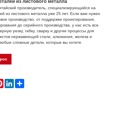
еталей из листового металла
китайский производитель, специализирующийся на
ей из листового металла уже 25 лет. Если вам нужен
вое производство, от поддержки проектирования,
рования до серийного производства, у нас есть все.
рную резку, гибку, сварку и другие процессы для
листов нержавеющей стали, алюминия, железа и
любые сложные детали, которые вы хотите.
прос
atsApp
Pinterest
LinkedIn
Share