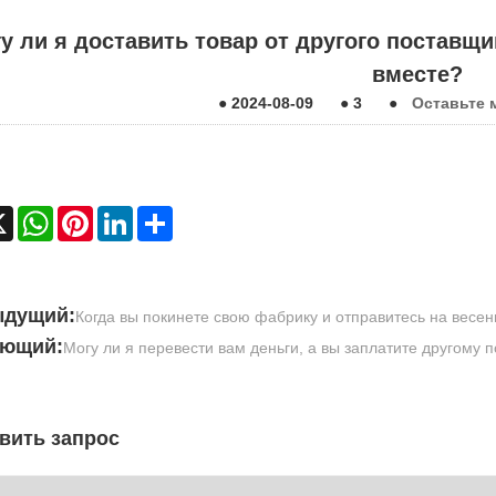
у ли я доставить товар от другого поставщи
вместе?
●
2024-08-09
●
3
●
Оставьте 
ebook
X
WhatsApp
Pinterest
LinkedIn
Share
ыдущий:
Когда вы покинете свою фабрику и отправитесь на весе
ующий:
Могу ли я перевести вам деньги, а вы заплатите другому 
вить запрос