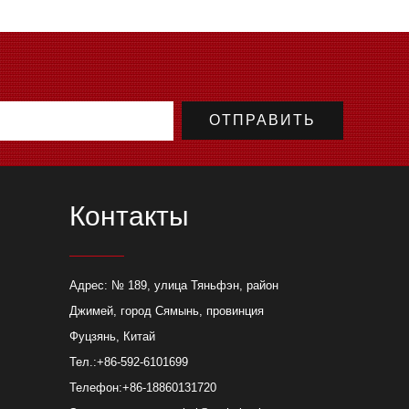
Контакты
Адрес: № 189, улица Тяньфэн, район
Джимей, город Сямынь, провинция
ит выбрать лазерную
проектов по изготовлению
Фуцзянь, Китай
металла?
Тел.:
+86-592-6101699
 множество причин, по
Телефон:
+86-18860131720
оизводитель предпочитает