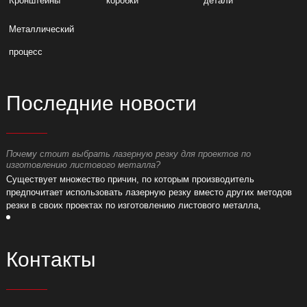
Кронштейны
коробки
детали
Металлический
процесс
Последние новости
Почему стоит выбрать лазерную резку для проектов по
П
изготовлению листового металла?
и
Существует множество причин, по которым производитель
С
предпочитает использовать лазерную резку вместо других методов
п
резки в своих проектах по изготовлению листового металла,
р
например:
н
Контакты